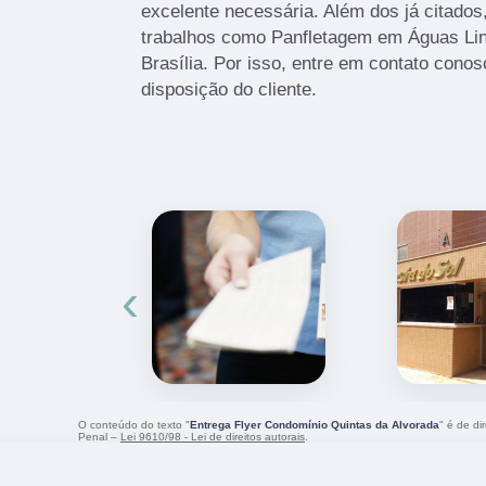
excelente necessária. Além dos já citad
trabalhos como Panfletagem em Águas Li
Brasília. Por isso, entre em contato con
disposição do cliente.
‹
O conteúdo do texto "
Entrega Flyer Condomínio Quintas da Alvorada
" é de di
Penal –
Lei 9610/98 - Lei de direitos autorais
.