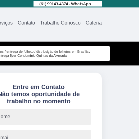
(61) 99143-4374 - WhatsApp
rviços
Contato
Trabalhe Conosco
Galeria
ços
entrega de folheto
distribuição de folhetos em Brasília
ntrega flyer Condomínio Quintas da Alvorada
Entre em Contato
Não temos oportunidade de
trabalho no momento