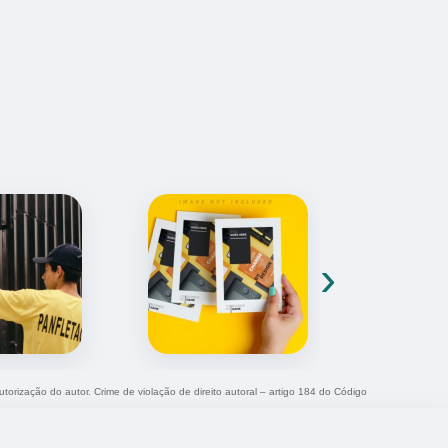
›
utorização do autor. Crime de violação de direito autoral – artigo 184 do Código