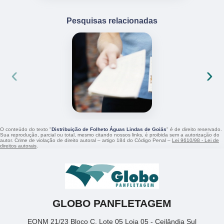
Pesquisas relacionadas
‹
›
O conteúdo do texto "
Distribuição de Folheto Águas Lindas de Goiás
" é de direito reservado.
Sua reprodução, parcial ou total, mesmo citando nossos links, é proibida sem a autorização do
autor. Crime de violação de direito autoral – artigo 184 do Código Penal –
Lei 9610/98 - Lei de
direitos autorais
.
GLOBO PANFLETAGEM
EQNM 21/23 Bloco C, Lote 05 Loja 05 - Ceilândia Sul