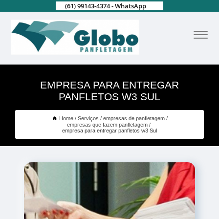
(61) 99143-4374 - WhatsApp
EMPRESA PARA ENTREGAR
PANFLETOS W3 SUL
Home
Serviços
empresas de panfletagem
empresas que fazem panfletagem
empresa para entregar panfletos w3 Sul