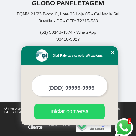
GLOBO PANFLETAGEM
EQNM 21/23 Bloco C, Lote 05 Loja 05 - Ceilândia Sul
Brasília - DF - CEP: 72215-583
(61) 99143-4374 - WhatsApp
98410-9027
Home
Olá! Fale agora pelo WhatsApp.
Empresa
Missão
Serviços
Contato
Mapa do site
Mais Serviços
O inteiro teor deste site está sujeito à proteção de direitos autorais. Copyright©
Iniciar conversa
GLOBO PANFLETAGEM (Lei 9610 de 19/02/1998)
1