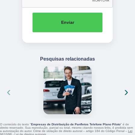
Enviar
Pesquisas relacionadas
‹
›
O conteúdo do texto "
Empresas de Distribuição de Panfletos Telefone Plano Piloto
" é de
direito reservado. Sua reprodução, parcial ou total, mesmo citando nossos links, é proibida sem
a autorização do autor. Crime de violação de direito autoral – artigo 184 do Código Penal –
Lei
9610/98 - Lei de direitos autorais
.