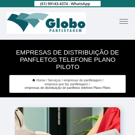
(61) 99143-4374 - WhatsApp
EMPRESAS DE DISTRIBUIÇÃO DE
PANFLETOS TELEFONE PLANO
PILOTO
Home
Serviços
empresas de panfletagem
empresa que faz panfletagem
empresas de distribuição de panfletos telefone Plano Piloto