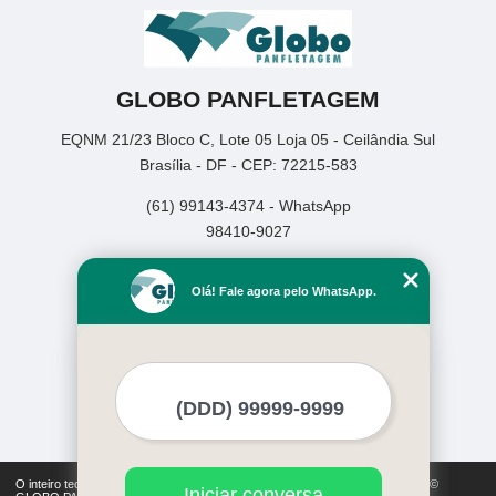
GLOBO PANFLETAGEM
EQNM 21/23 Bloco C, Lote 05 Loja 05 - Ceilândia Sul
Brasília - DF - CEP: 72215-583
(61) 99143-4374 - WhatsApp
98410-9027
Home
Olá! Fale agora pelo WhatsApp.
Empresa
Missão
Serviços
Contato
Mapa do site
Mais Serviços
O inteiro teor deste site está sujeito à proteção de direitos autorais. Copyright©
Iniciar conversa