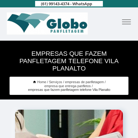
(61) 99143-4374 - WhatsApp
EMPRESAS QUE FAZEM
PANFLETAGEM TELEFONE VILA
PLANALTO
Home
Serviços
empresas de panfletagem
empresa que entrega panfletos
empresas que fazem panfletagem telefone Vila Planalto