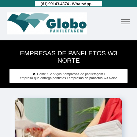
(61) 99143-4374 - WhatsApp
EMPRESAS DE PANFLETOS W3
NORTE
Home
Serviços
empresas de panfletagem
empresa que entrega panfletos
empresas de panfletos w3 Norte