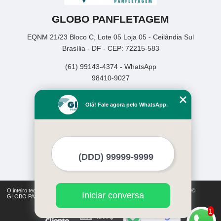
GLOBO PANFLETAGEM
EQNM 21/23 Bloco C, Lote 05 Loja 05 - Ceilândia Sul
Brasília - DF - CEP: 72215-583
(61) 99143-4374 - WhatsApp
98410-9027
Home
Olá! Fale agora pelo WhatsApp.
Empresa
Missão
Serviços
Contato
Mapa do site
Mais Serviços
O inteiro teor deste site está sujeito à proteção de direitos autorais. Copyright©
Iniciar conversa
GLOBO PANFLETAGEM (Lei 9610 de 19/02/1998)
1