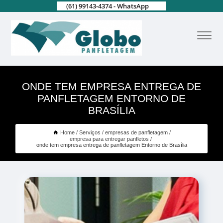
(61) 99143-4374 - WhatsApp
ONDE TEM EMPRESA ENTREGA DE
PANFLETAGEM ENTORNO DE
BRASÍLIA
Home
Serviços
empresas de panfletagem
empresa para entregar panfletos
onde tem empresa entrega de panfletagem Entorno de Brasília