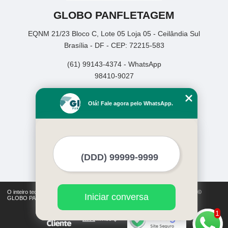
GLOBO PANFLETAGEM
EQNM 21/23 Bloco C, Lote 05 Loja 05 - Ceilândia Sul
Brasília - DF - CEP: 72215-583
(61) 99143-4374 - WhatsApp
98410-9027
Home
Olá! Fale agora pelo WhatsApp.
Empresa
Missão
Serviços
Contato
Mapa do site
Mais Serviços
O inteiro teor deste site está sujeito à proteção de direitos autorais. Copyright©
Iniciar conversa
GLOBO PANFLETAGEM (Lei 9610 de 19/02/1998)
1