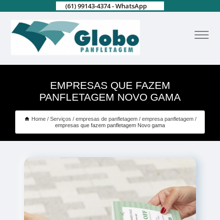
(61) 99143-4374 - WhatsApp
EMPRESAS QUE FAZEM
PANFLETAGEM NOVO GAMA
Home
Serviços
empresas de panfletagem
empresa panfletagem
empresas que fazem panfletagem Novo gama