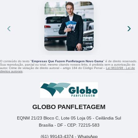
‹
›
O conteúdo do texto "
Empresas Que Fazem Panfletagem Novo Gama
" é de direito reservado.
Sua reprodução, parcial ou total, mesmo citando nossos links, é proibida sem a autorização do
autor. Crime de violação de direito autoral – artigo 184 do Código Penal –
Lei 9610/98 - Lei de
direitos autorais
.
GLOBO PANFLETAGEM
EQNM 21/23 Bloco C, Lote 05 Loja 05 - Ceilândia Sul
Brasília - DF - CEP: 72215-583
(61) 99143-4374 - WhatsApp