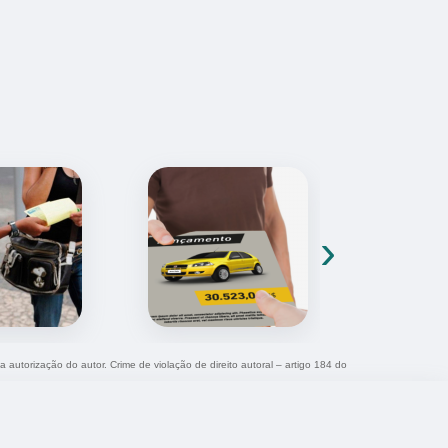
›
a autorização do autor. Crime de violação de direito autoral – artigo 184 do