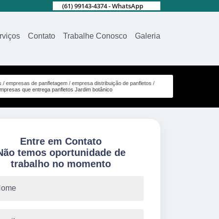
(61) 99143-4374 - WhatsApp
rviços
Contato
Trabalhe Conosco
Galeria
s
empresas de panfletagem
empresa distribuição de panfletos
mpresas que entrega panfletos Jardim botânico
Entre em Contato
Não temos oportunidade de
trabalho no momento