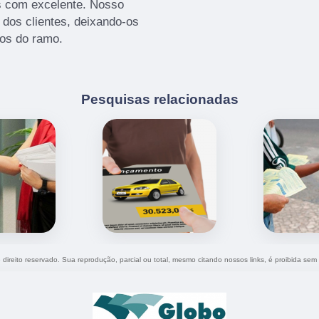
s com excelente. Nosso
dos clientes, deixando-os
os do ramo.
Pesquisas relacionadas
e direito reservado. Sua reprodução, parcial ou total, mesmo citando nossos links, é proibida sem 