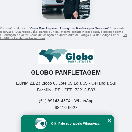
O conteúdo do texto "
Onde Tem Empresa Entrega de Panfletagem Noroeste
" é de direito
reservado. Sua reprodução, parcial ou total, mesmo citando nossos links, é proibida sem a
autorização do autor. Crime de violação de direito autoral – artigo 184 do Código Penal –
Lei
9610/98 - Lei de direitos autorais
.
GLOBO PANFLETAGEM
EQNM 21/23 Bloco C, Lote 05 Loja 05 - Ceilândia Sul
Brasília - DF - CEP: 72215-583
(61) 99143-4374 - WhatsApp
98410-9027
Home
Olá! Fale agora pelo WhatsApp.
Empresa