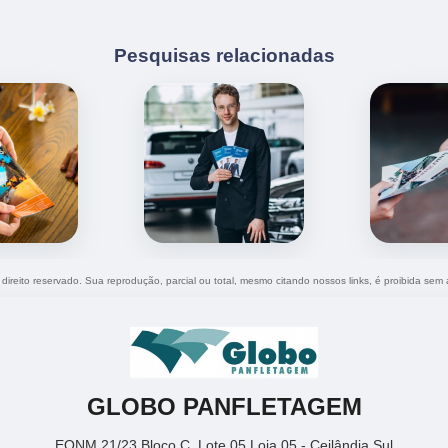
Pesquisas relacionadas
 direito reservado. Sua reprodução, parcial ou total, mesmo citando nossos links, é proibida sem 
GLOBO PANFLETAGEM
EQNM 21/23 Bloco C, Lote 05 Loja 05 - Ceilândia Sul