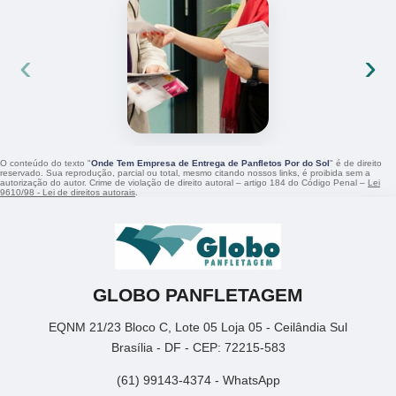
‹
›
O conteúdo do texto "
Onde Tem Empresa de Entrega de Panfletos Por do Sol
" é de direito
reservado. Sua reprodução, parcial ou total, mesmo citando nossos links, é proibida sem a
autorização do autor. Crime de violação de direito autoral – artigo 184 do Código Penal –
Lei
9610/98 - Lei de direitos autorais
.
GLOBO PANFLETAGEM
EQNM 21/23 Bloco C, Lote 05 Loja 05 - Ceilândia Sul
Brasília - DF - CEP: 72215-583
(61) 99143-4374 - WhatsApp