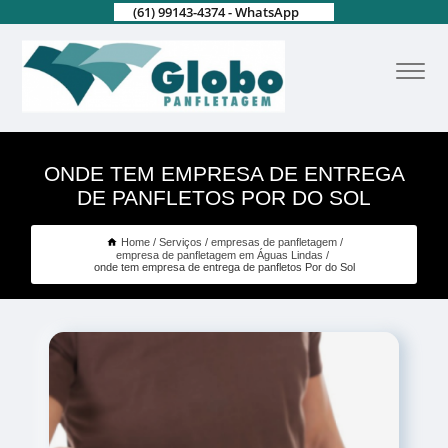
(61) 99143-4374 - WhatsApp
ONDE TEM EMPRESA DE ENTREGA
DE PANFLETOS POR DO SOL
Home
Serviços
empresas de panfletagem
empresa de panfletagem em Águas Lindas
onde tem empresa de entrega de panfletos Por do Sol