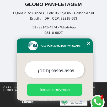
GLOBO PANFLETAGEM
EQNM 21/23 Bloco C, Lote 05 Loja 05 - Ceilândia Sul
Brasília - DF - CEP: 72215-583
(61) 99143-4374 - WhatsApp
98410-9027
Home
Olá! Fale agora pelo WhatsApp.
Empresa
Missão
Serviços
Contato
Mapa do site
Mais Serviços
O inteiro teor deste site está sujeito à proteção de direitos autorais. Copyright©
Iniciar conversa
GLOBO PANFLETAGEM (Lei 9610 de 19/02/1998)
1