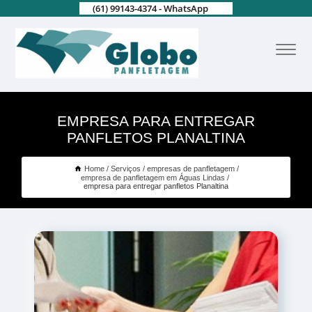
(61) 99143-4374 - WhatsApp
EMPRESA PARA ENTREGAR
PANFLETOS PLANALTINA
Home
Serviços
empresas de panfletagem
empresa de panfletagem em Águas Lindas
empresa para entregar panfletos Planaltina