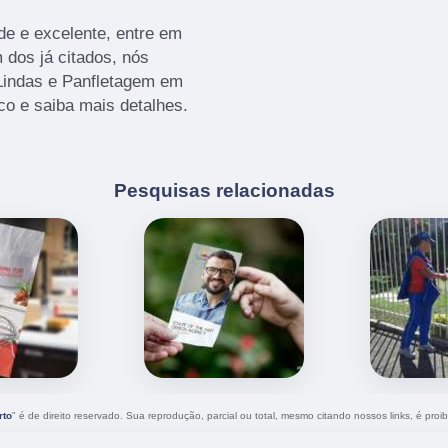
e e excelente, entre em
 dos já citados, nós
indas e Panfletagem em
co e saiba mais detalhes.
Pesquisas relacionadas
rto
" é de direito reservado. Sua reprodução, parcial ou total, mesmo citando nossos links, é proib