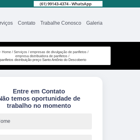
(61) 99143-4374 - WhatsApp
rviços
Contato
Trabalhe Conosco
Galeria
Home
Serviços
empresas de divulgação de panfletos
empresa distribuidora de panfletos
panfletos distribuição preço Santo Antônio do Descoberto
Entre em Contato
Não temos oportunidade de
trabalho no momento