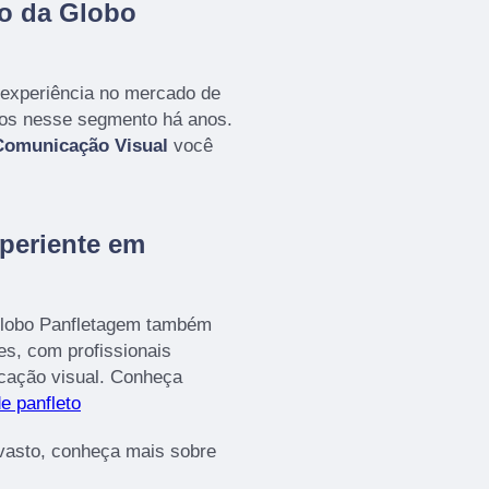
vo da Globo
 experiência no mercado de
mos nesse segmento há anos.
Comunicação Visual
você
periente em
 Globo Panfletagem também
es, com profissionais
icação visual. Conheça
de panfleto
vasto, conheça mais sobre