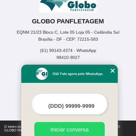
GLOBO PANFLETAGEM
EQNM 21/23 Bloco C, Lote 05 Loja 05 - Ceilândia Sul
Brasília - DF - CEP: 72215-583
(61) 99143-4374 - WhatsApp
98410-9027
Home
Olá! Fale agora pelo WhatsApp.
Empresa
Missão
Serviços
Contato
Mapa do site
Mais Serviços
O inteiro teor deste site está sujeito à proteção de direitos autorais. Copyright©
Iniciar conversa
GLOBO PANFLETAGEM (Lei 9610 de 19/02/1998)