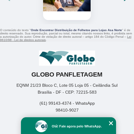
O conteúdo do texto "
Onde Encontrar Distribuição de Folhetos para Lojas Asa Norte
" é de
direito reservado. Sua reprodução, parcial ou total, mesmo citando nossos links, é proibida sem
a autorização do autor. Crime de violação de direito autoral – artigo 184 do Código Penal –
Lei
9610/98 - Lei de direitos autorais
.
GLOBO PANFLETAGEM
EQNM 21/23 Bloco C, Lote 05 Loja 05 - Ceilândia Sul
Brasília - DF - CEP: 72215-583
(61) 99143-4374 - WhatsApp
98410-9027
Home
Olá! Fale agora pelo WhatsApp.
Empresa