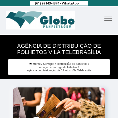
(61) 99143-4374 - WhatsApp
AGÊNCIA DE DISTRIBUIÇÃO DE
FOLHETOS VILA TELEBRASÍLIA
Home
Serviços
distribuição de panfletos
serviço de entrega de folhetos
agência de distribuição de folhetos Vila Telebrasília