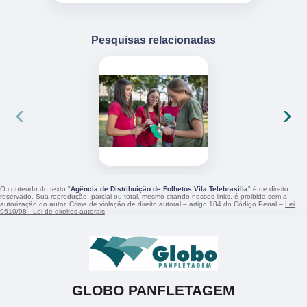
Pesquisas relacionadas
‹
›
O conteúdo do texto "
Agência de Distribuição de Folhetos Vila Telebrasília
" é de direito
reservado. Sua reprodução, parcial ou total, mesmo citando nossos links, é proibida sem a
autorização do autor. Crime de violação de direito autoral – artigo 184 do Código Penal –
Lei
9610/98 - Lei de direitos autorais
.
GLOBO PANFLETAGEM