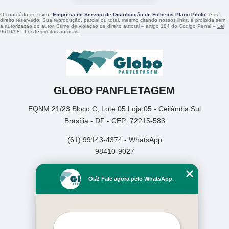
O conteúdo do texto "
Empresa de Serviço de Distribuição de Folhetos Plano Piloto
" é de
direito reservado. Sua reprodução, parcial ou total, mesmo citando nossos links, é proibida sem
a autorização do autor. Crime de violação de direito autoral – artigo 184 do Código Penal –
Lei
9610/98 - Lei de direitos autorais
.
GLOBO PANFLETAGEM
EQNM 21/23 Bloco C, Lote 05 Loja 05 - Ceilândia Sul
Brasília - DF - CEP: 72215-583
(61) 99143-4374 - WhatsApp
98410-9027
Home
Olá! Fale agora pelo WhatsApp.
Empresa
Missão
Serviços
Contato