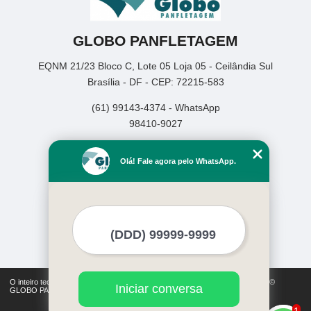
GLOBO PANFLETAGEM
EQNM 21/23 Bloco C, Lote 05 Loja 05 - Ceilândia Sul
Brasília - DF - CEP: 72215-583
(61) 99143-4374 - WhatsApp
98410-9027
Home
Olá! Fale agora pelo WhatsApp.
Empresa
Missão
Serviços
Contato
Mapa do site
Mais Serviços
O inteiro teor deste site está sujeito à proteção de direitos autorais. Copyright©
Iniciar conversa
GLOBO PANFLETAGEM (Lei 9610 de 19/02/1998)