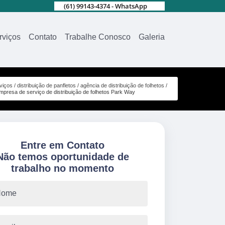
(61) 99143-4374 - WhatsApp
rviços
Contato
Trabalhe Conosco
Galeria
viços
distribuição de panfletos
agência de distribuição de folhetos
mpresa de serviço de distribuição de folhetos Park Way
Entre em Contato
Não temos oportunidade de
trabalho no momento