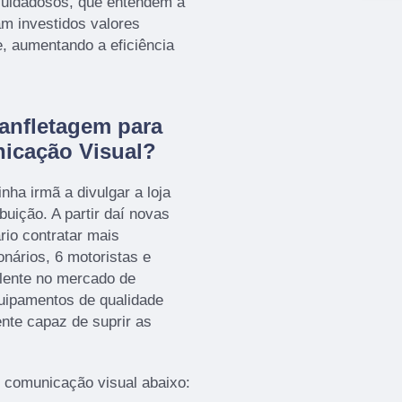
 cuidadosos, que entendem a
m investidos valores
e, aumentando a eficiência
anfletagem para
icação Visual?
nha irmã a divulgar a loja
ibuição. A partir daí novas
rio contratar mais
onários, 6 motoristas e
lente no mercado de
uipamentos de qualidade
te capaz de suprir as
e comunicação visual abaixo: