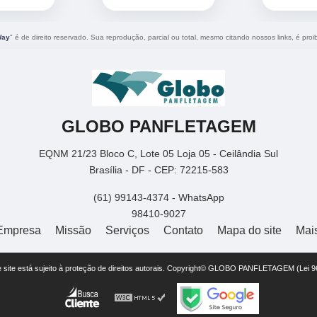
Way
" é de direito reservado. Sua reprodução, parcial ou total, mesmo citando nossos links, é proi
GLOBO PANFLETAGEM
EQNM 21/23 Bloco C, Lote 05 Loja 05 - Ceilândia Sul
Brasília - DF - CEP: 72215-583
(61) 99143-4374 - WhatsApp
98410-9027
Empresa
Missão
Serviços
Contato
Mapa do site
Mai
te site está sujeito à proteção de direitos autorais. Copyright© GLOBO PANFLETAGEM (Lei 