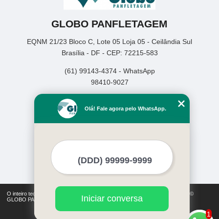
GLOBO PANFLETAGEM
EQNM 21/23 Bloco C, Lote 05 Loja 05 - Ceilândia Sul
Brasília - DF - CEP: 72215-583
(61) 99143-4374 - WhatsApp
98410-9027
Home
Olá! Fale agora pelo WhatsApp.
Empresa
Missão
Serviços
Contato
Mapa do site
Mais Serviços
O inteiro teor deste site está sujeito à proteção de direitos autorais. Copyright©
Iniciar conversa
GLOBO PANFLETAGEM (Lei 9610 de 19/02/1998)
1