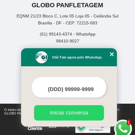
GLOBO PANFLETAGEM
EQNM 21/23 Bloco C, Lote 05 Loja 05 - Ceilândia Sul
Brasília - DF - CEP: 72215-583
(61) 99143-4374 - WhatsApp
98410-9027
Home
Olá! Fale agora pelo WhatsApp.
Empresa
Missão
Serviços
Contato
Mapa do site
Mais Serviços
O inteiro teor deste site está sujeito à proteção de direitos autorais. Copyright©
Iniciar conversa
GLOBO PANFLETAGEM (Lei 9610 de 19/02/1998)
1