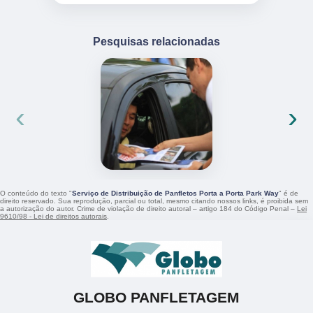
Pesquisas relacionadas
‹
›
O conteúdo do texto "
Serviço de Distribuição de Panfletos Porta a Porta Park Way
" é de
direito reservado. Sua reprodução, parcial ou total, mesmo citando nossos links, é proibida sem
a autorização do autor. Crime de violação de direito autoral – artigo 184 do Código Penal –
Lei
9610/98 - Lei de direitos autorais
.
GLOBO PANFLETAGEM