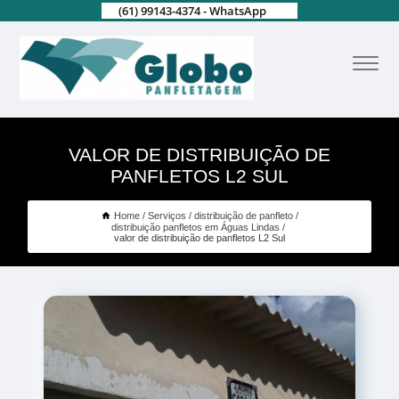
(61) 99143-4374 - WhatsApp
VALOR DE DISTRIBUIÇÃO DE
PANFLETOS L2 SUL
Home
Serviços
distribuição de panfleto
distribuição panfletos em Águas Lindas
valor de distribuição de panfletos L2 Sul