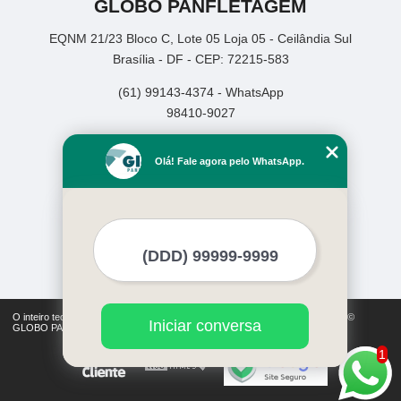
GLOBO PANFLETAGEM
EQNM 21/23 Bloco C, Lote 05 Loja 05 - Ceilândia Sul
Brasília - DF - CEP: 72215-583
(61) 99143-4374 - WhatsApp
98410-9027
Home
Olá! Fale agora pelo WhatsApp.
Empresa
Missão
Serviços
Contato
Mapa do site
Mais Serviços
O inteiro teor deste site está sujeito à proteção de direitos autorais. Copyright©
Iniciar conversa
GLOBO PANFLETAGEM (Lei 9610 de 19/02/1998)
1