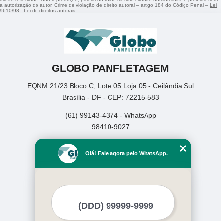
a autorização do autor. Crime de violação de direito autoral – artigo 184 do Código Penal –
Lei
9610/98 - Lei de direitos autorais
.
GLOBO PANFLETAGEM
EQNM 21/23 Bloco C, Lote 05 Loja 05 - Ceilândia Sul
Brasília - DF - CEP: 72215-583
(61) 99143-4374 - WhatsApp
98410-9027
Home
Olá! Fale agora pelo WhatsApp.
Empresa
Missão
Serviços
Contato
Mapa do site
Mais Serviços