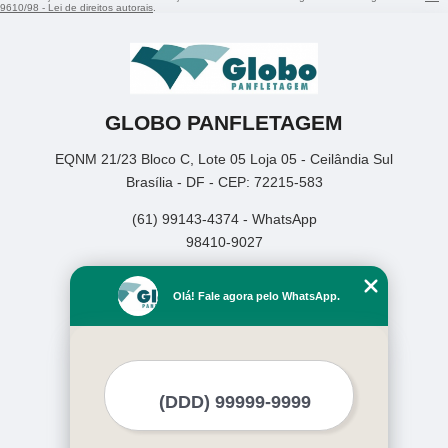
9610/98 - Lei de direitos autorais
.
GLOBO PANFLETAGEM
EQNM 21/23 Bloco C, Lote 05 Loja 05 - Ceilândia Sul
Brasília - DF - CEP: 72215-583
(61) 99143-4374 - WhatsApp
98410-9027
Home
Olá! Fale agora pelo WhatsApp.
Empresa
Missão
Serviços
Contato
Mapa do site
Mais Serviços