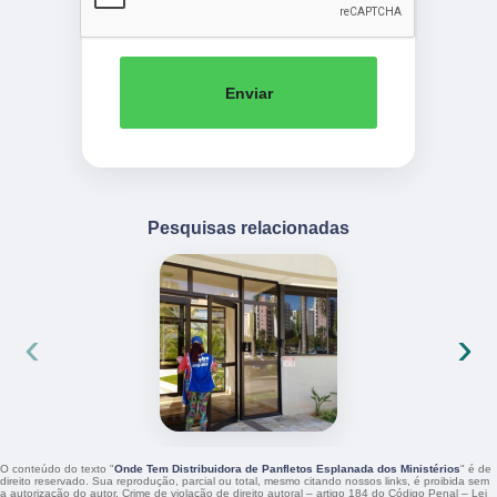
Enviar
Pesquisas relacionadas
‹
›
O conteúdo do texto "
Onde Tem Distribuidora de Panfletos Esplanada dos Ministérios
" é de
direito reservado. Sua reprodução, parcial ou total, mesmo citando nossos links, é proibida sem
a autorização do autor. Crime de violação de direito autoral – artigo 184 do Código Penal –
Lei